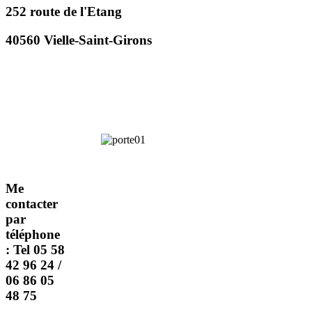
252 route de l'Etang
40560 Vielle-Saint-Girons
Me
contacter
par
téléphone
: Tel 05 58
42 96 24 /
06 86 05
48 75