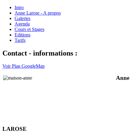
Intro
Anne Larose - A propos
Galeries
Agenda
Cours et Stages
Editions
Tarifs
Contact - informations :
Voir Plan GoogleMap
Anne
LAROSE