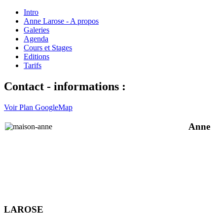
Intro
Anne Larose - A propos
Galeries
Agenda
Cours et Stages
Editions
Tarifs
Contact - informations :
Voir Plan GoogleMap
Anne
LAROSE