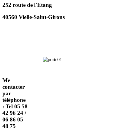
252 route de l'Etang
40560 Vielle-Saint-Girons
Me
contacter
par
téléphone
: Tel 05 58
42 96 24 /
06 86 05
48 75